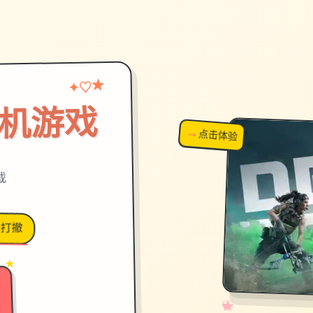
★
♡
✦
机游戏
→
↗
点击体验
超棒！
载
打撤
→
 ★
✧
♡
★
♥