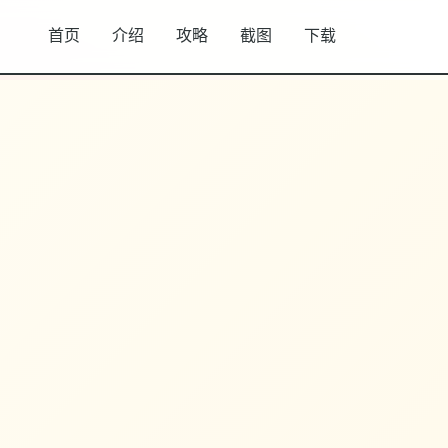
首页
介绍
攻略
截图
下载