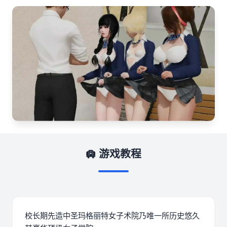
🛄 游戏教程
校长期先造中
圣玛格丽特女子术院乃唯一所历史悠久