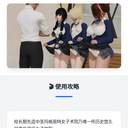
🎬 使用攻略
校长期先造中
圣玛格丽特女子术院乃唯一所历史悠久