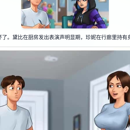
坏了。黛比在厨房发出表演声明显期，珍妮在行廊里持有