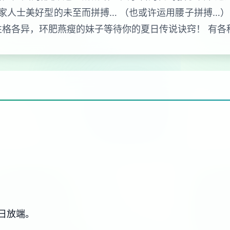
家人士美好型的未至而拼搏… （也或许运用腰子拼搏…）
名性格各异，环肥燕瘦的妹子等待你的夏日传说诀窍！ 有
日放端。