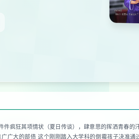
件件疯狂其项情状（夏日传谈），肆意思的挥洒青春的汗…
广广大的部债 这个刚刚踏入大学科的倒霉孩子决准通