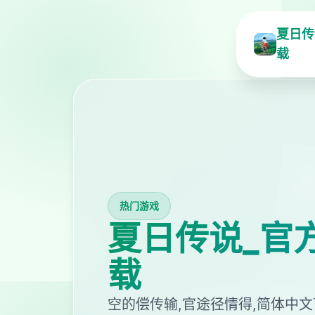
夏日传
载
热门游戏
夏日传说_官
载
空的偿传输,官途径情得,简体中