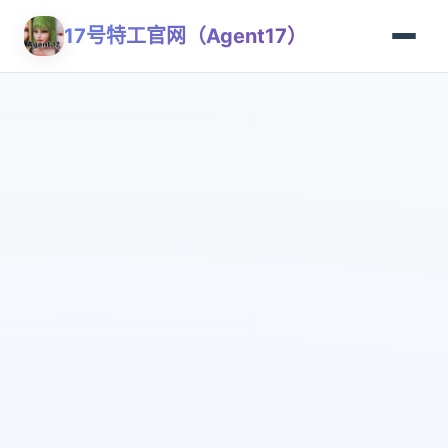
17号特工官网（Agent17）