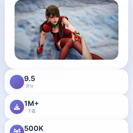
9.5
评分
1M+
下载
500K