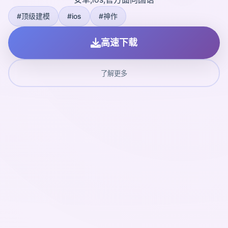
#顶级建模
#ios
#神作
高速下载
了解更多