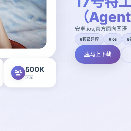
17号特
（Agen
安卓,ios,官方面向国语
#顶级建模
#ios
#
马上下载
500K
玩家