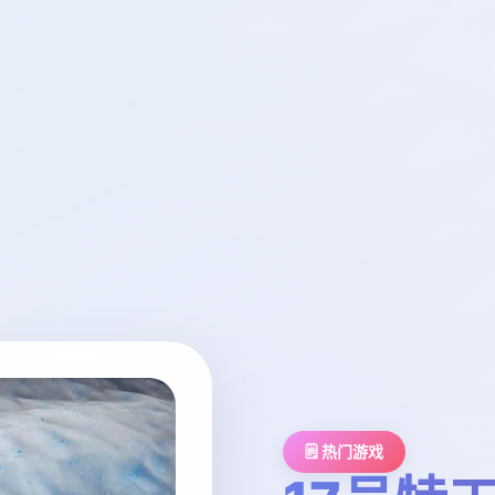
🗒️ 热门游戏