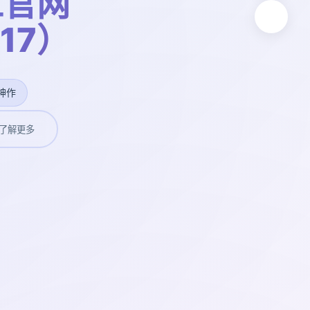
工官网
t17）
神作
了解更多