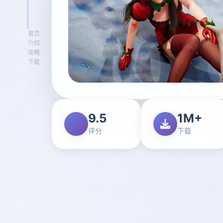
首页
介绍
攻略
下载
9.5
1M+
评分
下载