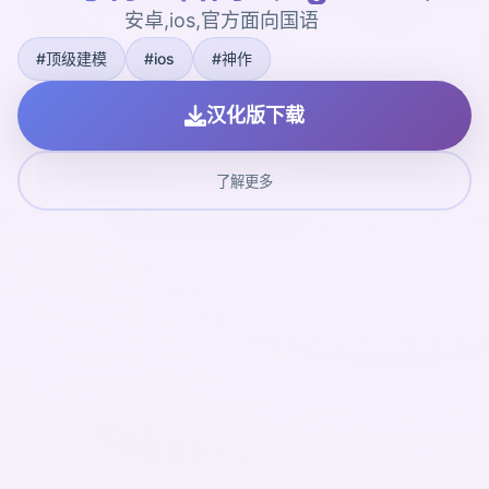
安卓,ios,官方面向国语
#顶级建模
#ios
#神作
汉化版下载
了解更多