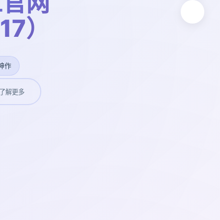
工官网
t17）
神作
了解更多