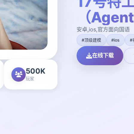
17号特
（Agen
安卓,ios,官方面向国语
#顶级建模
#ios
#
在线下载
500K
玩家