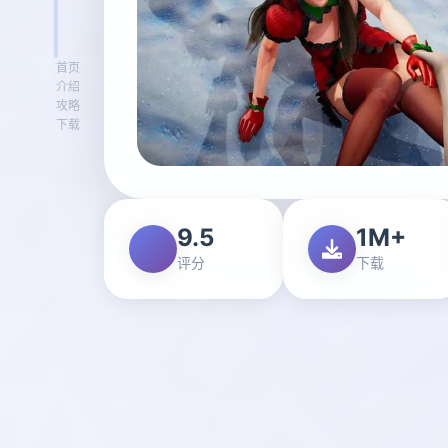
首页
介绍
攻略
下载
9.5
1M+
评分
下载