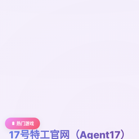
🔋 热门游戏
17号特工官网（Agent17）