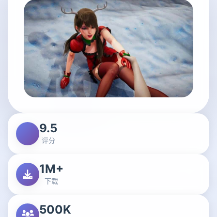
9.5
评分
1M+
下载
500K