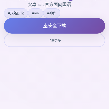
安卓,ios,官方面向国语
#顶级建模
#ios
#神作
安全下载
了解更多