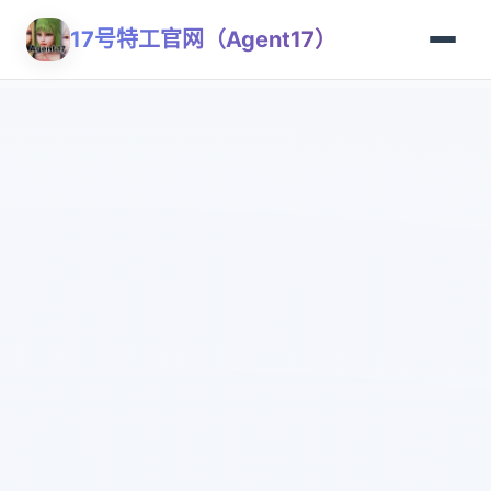
17号特工官网（Agent17）