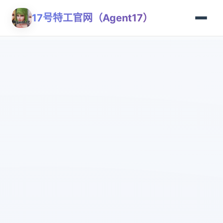
17号特工官网（Agent17）