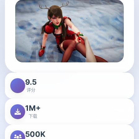
9.5
评分
1M+
下载
500K