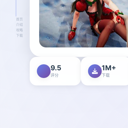
首页
介绍
攻略
下载
9.5
1M+
评分
下载