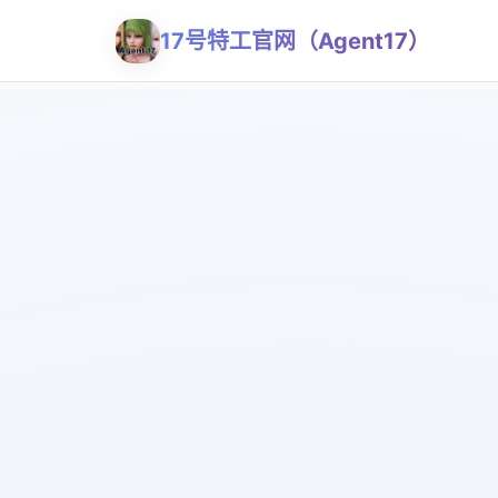
17号特工官网（Agent17）