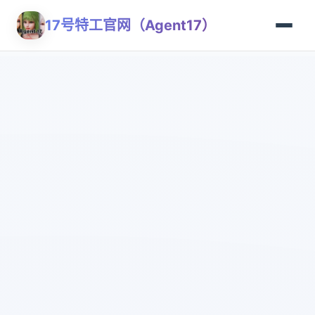
17号特工官网（Agent17）