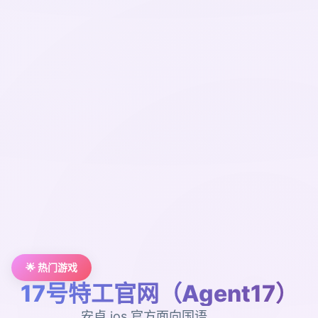
🌟 热门游戏
17号特工官网（Agent17）
安卓,ios,官方面向国语