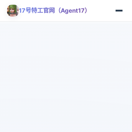
17号特工官网（Agent17）