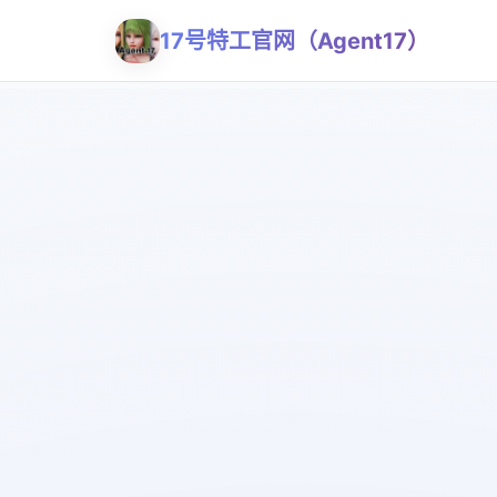
17号特工官网（Agent17）