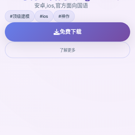
安卓,ios,官方面向国语
#顶级建模
#ios
#神作
免费下载
了解更多