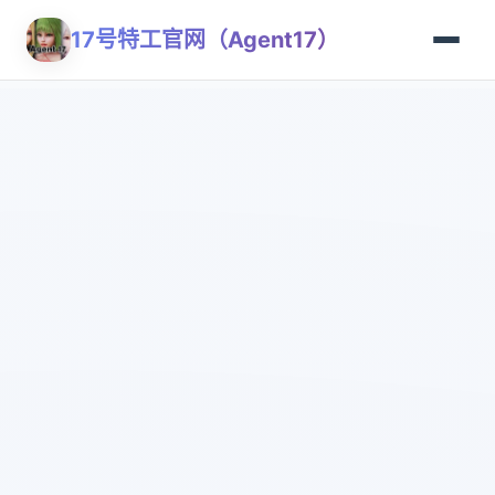
17号特工官网（Agent17）