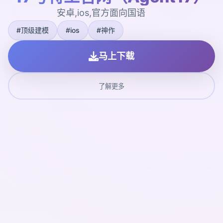
安卓,ios,官方面向国语
#顶级建模
#ios
#神作
马上下载
了解更多