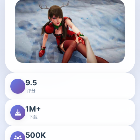
9.5
评分
1M+
下载
500K