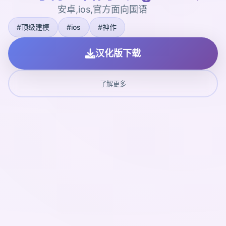
安卓,ios,官方面向国语
#顶级建模
#ios
#神作
汉化版下载
了解更多