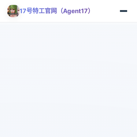
17号特工官网（Agent17）