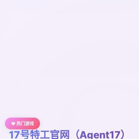
💎 热门游戏
17号特工官网（Agent17）