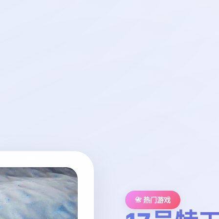
📇 热门游戏