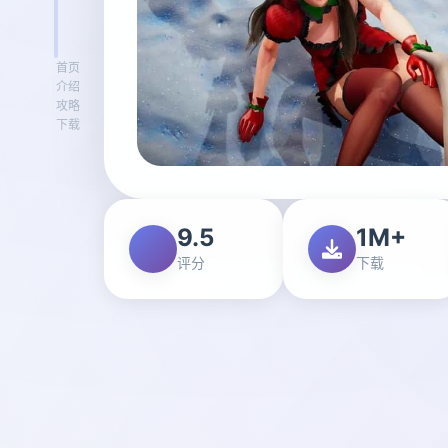
首页
介绍
攻略
下载
9.5
1M+
评分
下载