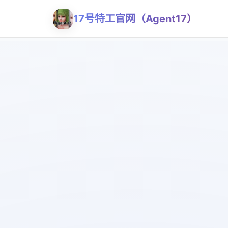
17号特工官网（Agent17）