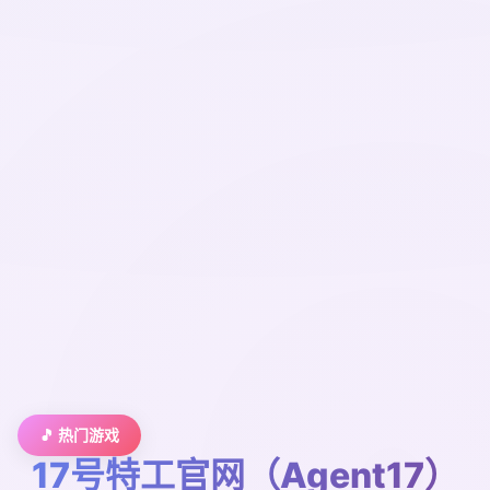
🎵 热门游戏
17号特工官网（Agent17）