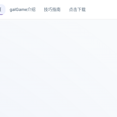
页
galGame介绍
技巧指南
点击下载