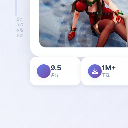
首页
介绍
攻略
下载
9.5
1M+
评分
下载