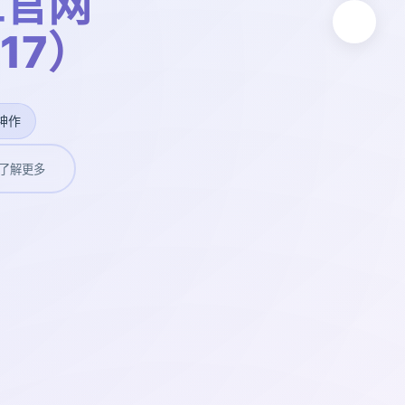
工官网
t17）
神作
了解更多