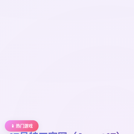
📱 热门游戏