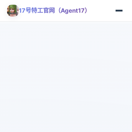
17号特工官网（Agent17）