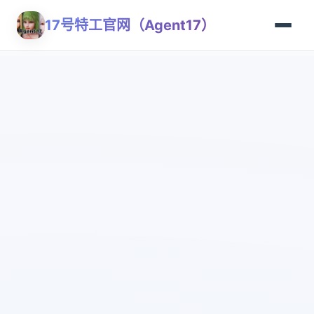
17号特工官网（Agent17）