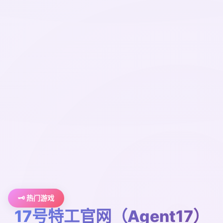
🗝️ 热门游戏
17号特工官网（Agent17）