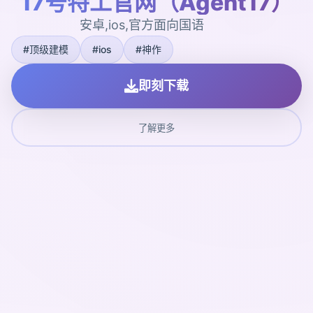
17号特工官网（Agent17）
安卓,ios,官方面向国语
#顶级建模
#ios
#神作
即刻下载
了解更多