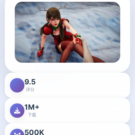
9.5
评分
1M+
下载
500K