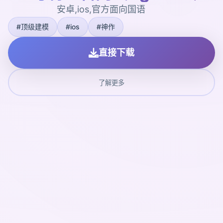
安卓,ios,官方面向国语
#顶级建模
#ios
#神作
直接下载
了解更多