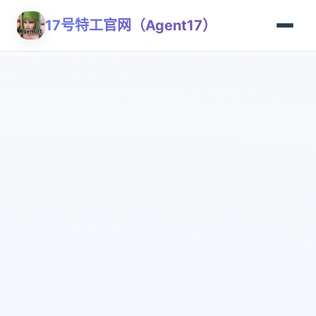
17号特工官网（Agent17）