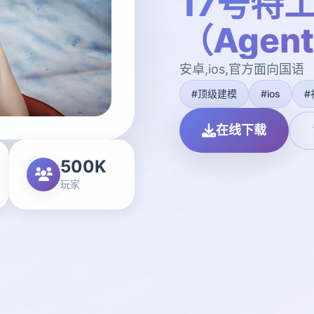
17号特
（Agen
安卓,ios,官方面向国语
#顶级建模
#ios
#
在线下载
500K
玩家