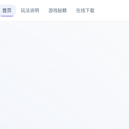
首页
玩法说明
游戏秘籍
在线下载