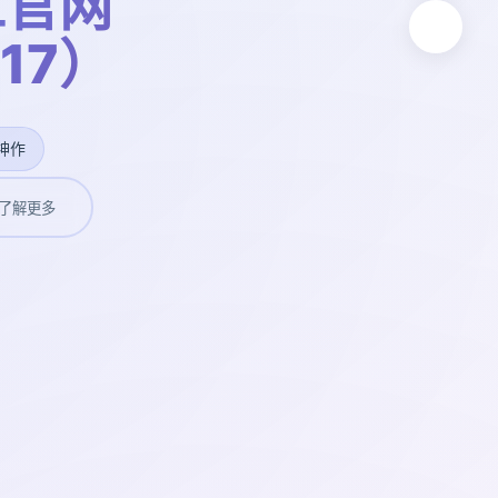
工官网
t17）
神作
了解更多