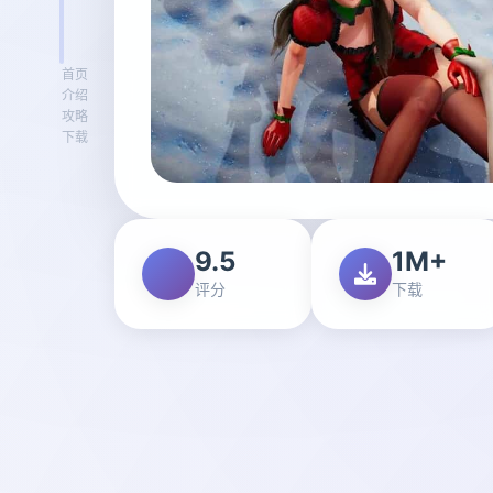
首页
介绍
攻略
下载
9.5
1M+
评分
下载