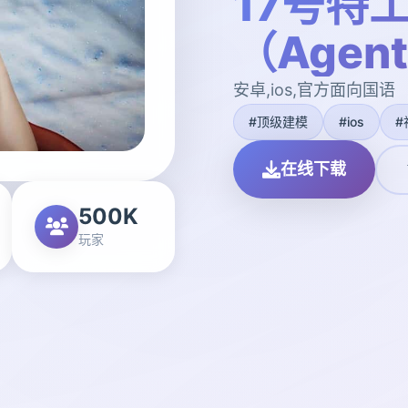
17号特
（Agen
安卓,ios,官方面向国语
#顶级建模
#ios
#
在线下载
500K
玩家