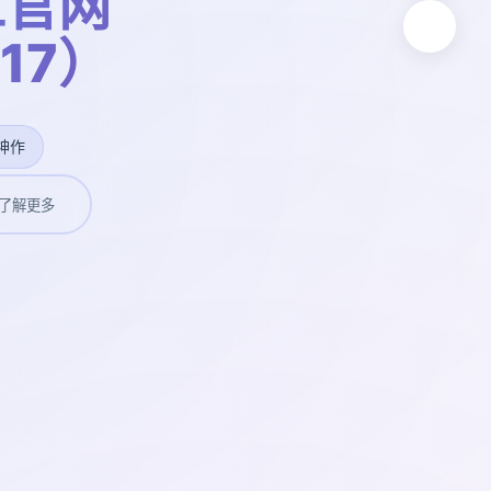
工官网
t17）
神作
了解更多