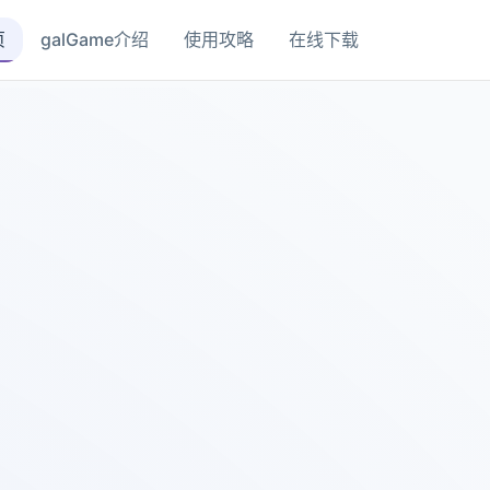
页
galGame介绍
使用攻略
在线下载