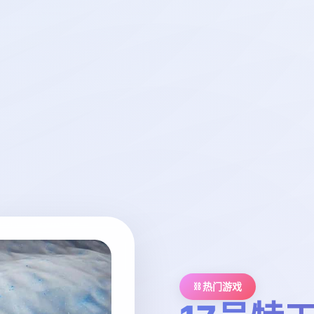
⛓️ 热门游戏