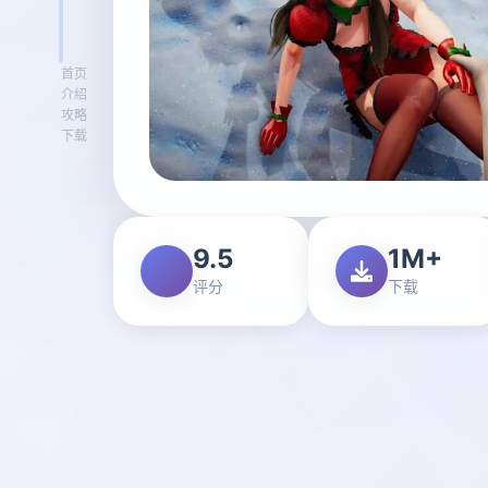
首页
介绍
攻略
下载
9.5
1M+
评分
下载