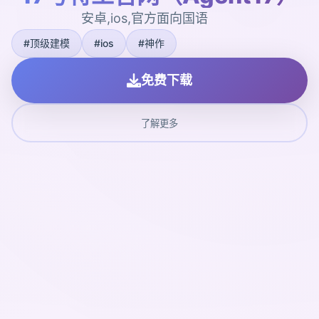
安卓,ios,官方面向国语
#顶级建模
#ios
#神作
免费下载
了解更多