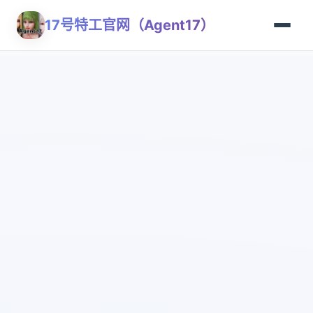
17号特工官网（Agent17）