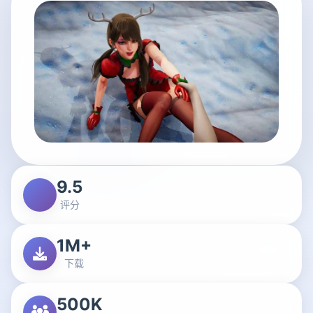
9.5
评分
1M+
下载
500K