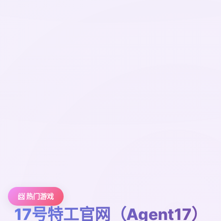
📨 热门游戏
17号特工官网（Agent17）