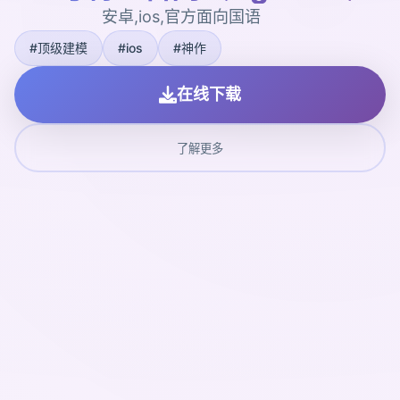
安卓,ios,官方面向国语
#顶级建模
#ios
#神作
在线下载
了解更多