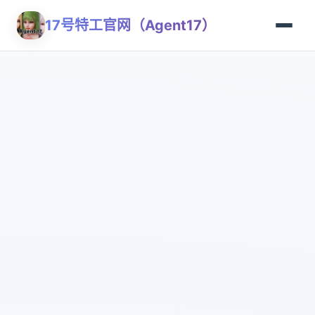
17号特工官网（Agent17）