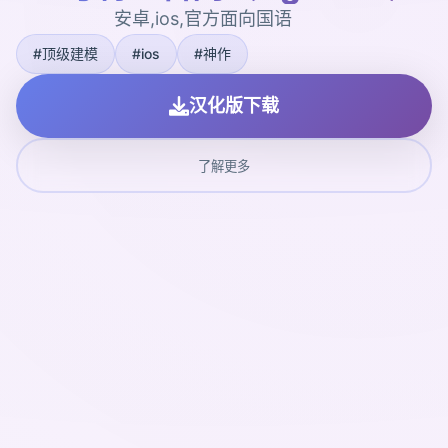
安卓,ios,官方面向国语
#顶级建模
#ios
#神作
汉化版下载
了解更多