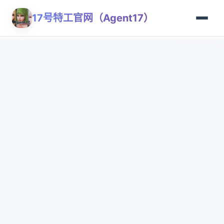
17号特工官网（Agent17）