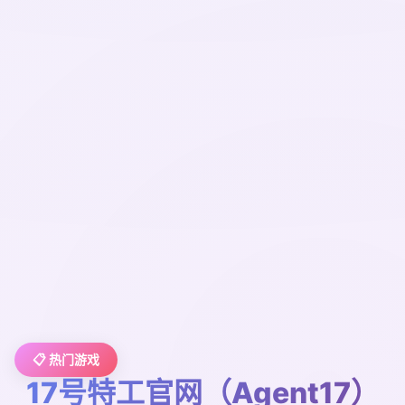
📋 热门游戏
17号特工官网（Agent17）