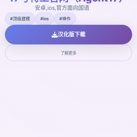
安卓,ios,官方面向国语
#顶级建模
#ios
#神作
汉化版下载
了解更多