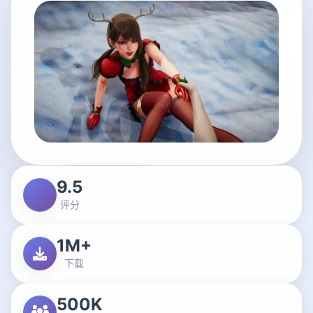
9.5
评分
1M+
下载
500K