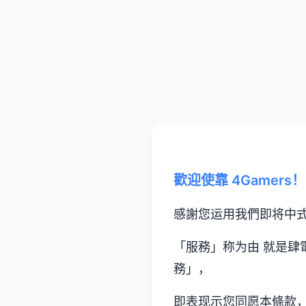
歡迎使靠 4Gamers！
感謝您运用我們即将中式
「服務」称为由 就是肆
務」，
即表现示您同愿本條款